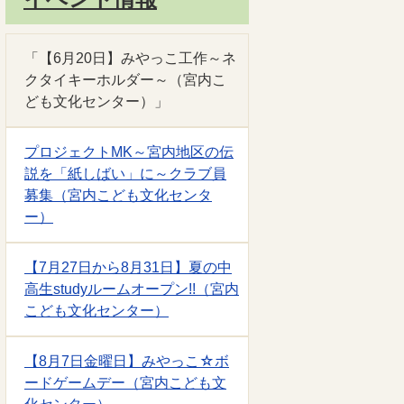
「【6月20日】みやっこ工作～ネ
クタイキーホルダー～（宮内こ
ども文化センター）」
プロジェクトMK～宮内地区の伝
説を「紙しばい」に～クラブ員
募集（宮内こども文化センタ
ー）
【7月27日から8月31日】夏の中
高生studyルームオープン!!（宮内
こども文化センター）
【8月7日金曜日】みやっこ☆ボ
ードゲームデー（宮内こども文