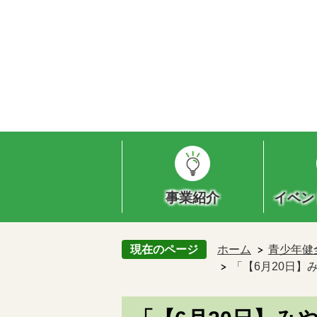
事業紹介
イベン
現在のページ
ホーム
青少年健
「【6月20日