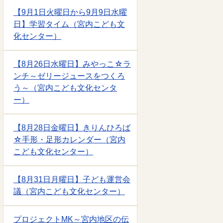
【9月1日火曜日から9月9日水曜
日】学習タイム（宮内こども文
化センター）
【8月26日水曜日】みやっこ☆ラ
ンチ～ゼリージュースをつくろ
う～（宮内こども文化センタ
ー）
【8月28日金曜日】きりんひろば
☆手形・足形カレンダー（宮内
こども文化センター）
【8月31日月曜日】子ども運営会
議（宮内こども文化センター）
プロジェクトMK～宮内地区の伝