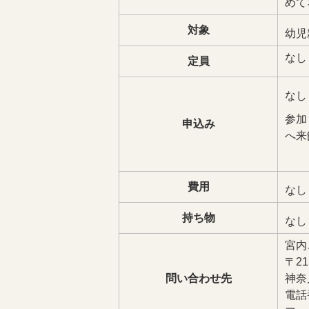
めて
対象
幼児
なし
定員
なし
参加
申込み
へ来
費用
なし
持ち物
なし
宮内
〒21
問い合わせ先
神奈
電話番