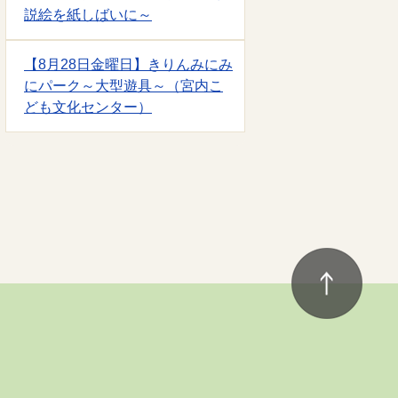
説絵を紙しばいに～
【8月28日金曜日】きりんみにみ
にパーク～大型遊具～（宮内こ
ども文化センター）