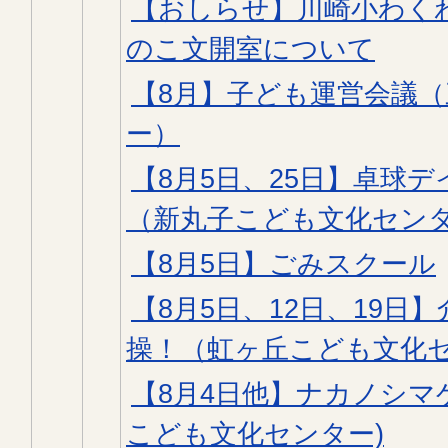
【おしらせ】川崎小わく
のこ文開室について
【8月】子ども運営会議
ー）
【8月5日、25日】卓球デ
（新丸子こども文化セン
【8月5日】ごみスクール
【8月5日、12日、19日
操！（虹ヶ丘こども文化
【8月4日他】ナカノシマ
こども文化センター)