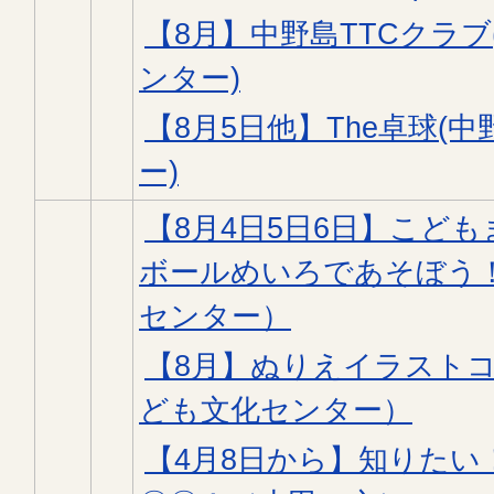
【8月】中野島TTCクラ
ンター)
【8月5日他】The卓球(
ー)
【8月4日5日6日】こど
ボールめいろであそぼう
センター）
【8月】ぬりえイラスト
ども文化センター）
【4月8日から】知りた