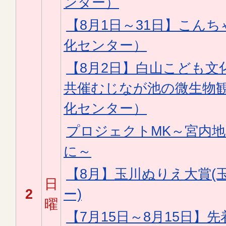
ンター）
【8月1日～31日】こん
化センター）
【8月2日】白山こども文
共催むじなが池の微生物
化センター）
プロジェクトMK～宮内
に～
【8月】玉川ぬりえ大賞(
日
2
ー)
曜
【7月15日～8月15日】先