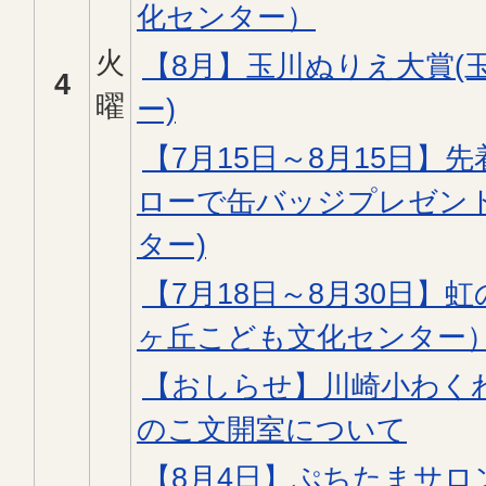
化センター）
火
【8月】玉川ぬりえ大賞(
4
曜
ー)
【7月15日～8月15日】先
ローで缶バッジプレゼント
ター)
【7月18日～8月30日】
ヶ丘こども文化センター
【おしらせ】川崎小わく
のこ文開室について
【8月4日】ぷちたまサ