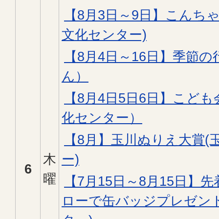
【8月3日～9日】こんち
文化センター)
【8月4日～16日】季節
ん）
【8月4日5日6日】こど
化センター）
【8月】玉川ぬりえ大賞(
木
ー)
6
曜
【7月15日～8月15日】先
ローで缶バッジプレゼント