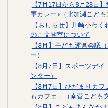
【7月17日から8月28日
軍カレー♪（北加瀬こども
【おしらせ】川崎小わく
のこ文開室について
【8月】子ども運営会議
ー）
【8月7日】スポーツデイ
ンター）
【8月7日】ひだまりカ
もカフェ」（南菅こども
【8月】こどもまんなか