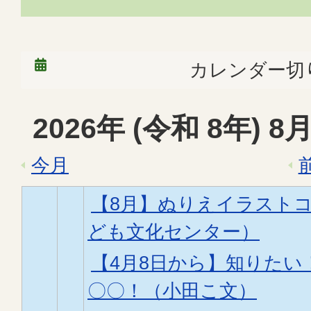
カレンダー切
2026
年 (
令和
8
年)
8
月
今月
【8月】ぬりえイラスト
ども文化センター）
【4月8日から】知りた
〇〇！（小田こ文）