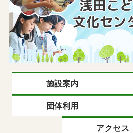
ど
も
文
化
セ
施設案内
ン
団体利用
タ
ー
アクセス