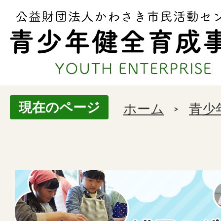
現在のページ
ホーム
青少
浅
田
こ