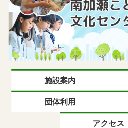
こ
ど
も
文
化
施設案内
セ
団体利用
ン
タ
アクセス