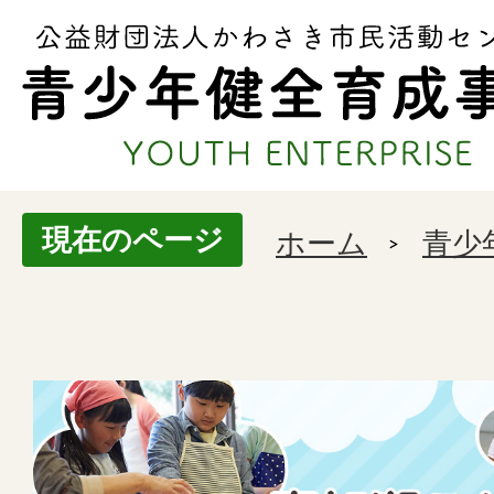
現在のページ
ホーム
青少
南
加
瀬