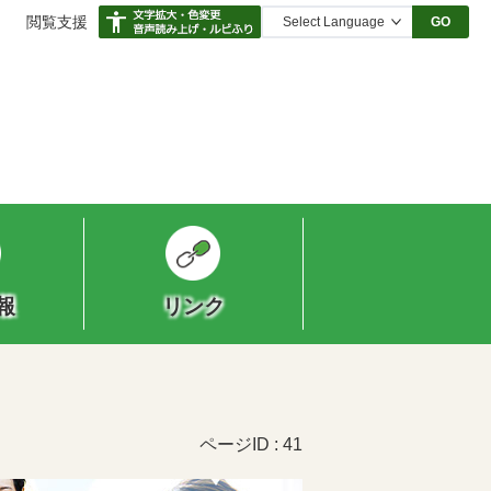
閲覧支援
GO
報
リンク
ページID :
41