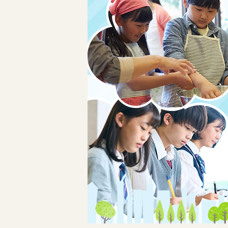
島
こ
ど
も
文
化
セ
ン
タ
ー